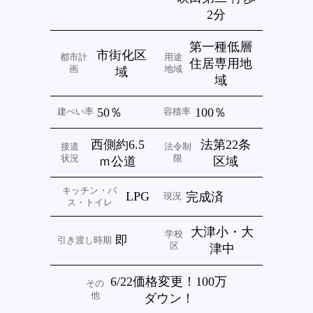
2分
第一種低層
市街化区
都市計
用途
住居専用地
画
地域
域
域
50％
100％
建ぺい率
容積率
西側約6.5
法第22条
接道
法令制
状況
限
ｍ公道
区域
キッチン・バ
LPG
完成済
現況
ス・トイレ
大津小・大
学校
即
引き渡し時期
区
津中
6/22価格変更！100万
その
他
ダウン！