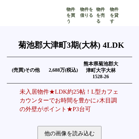
物件
物件を
物件
物件
を買
借りる
を売
を貸
う
る
す
菊池郡大津町3期(大林) 4LDK
熊本県菊池郡大
(売買)その他
2,688万(税込)
津町大字大林
1528-26
未入居物件★LDK約25帖！L型カフェ
カウンターでお時間を豊かに♪木目調
の外壁がポイント★P3台可
他の画像を読み込む