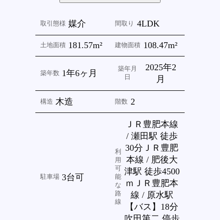
4LDK
媒介
取引態様
間取り
181.57m²
108.47m²
土地面積
建物面積
2025年2
築年月
1年6ヶ月
築年数
日
月
2
木造
構造
階数
ＪＲ豊肥本線
/ 瀬田駅 徒歩
30分ＪＲ豊肥
利
本線 / 肥後大
用
可
津駅 徒歩4500
3台可
駐車場
能
ｍＪＲ豊肥本
な
線 / 原水駅
路
線
【バス】18分
吹田第二 停歩