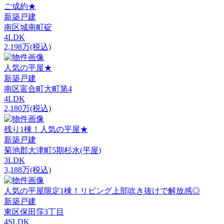
ご成約★
新築戸建
南区城南町碇
4LDK
2,198万(税込)
人気の平屋★
新築戸建
南区富合町大町第4
4LDK
2,180万(税込)
残り1棟！人気の平屋★
新築戸建
菊池郡大津町5期杉水(平屋)
3LDK
3,188万(税込)
人気の平屋限定1棟！リビング上部吹き抜けで解放感◎
新築戸建
東区保田窪3丁目
4SLDK