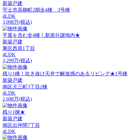
新築戸建
宇土市高柳町2期全4棟 3号棟
4LDK
3,098万(税込)
平屋を含む全4棟！新規分譲地内★
新築戸建
東区西原1丁目
4LDK
3,299万(税込)
残り1棟！吹き抜け天井で解放感のあるリビング★1号棟
新築戸建
南区元三町3丁目2棟
4LDK
2,698万(税込)
残り1棟★
新築戸建
南区出仲間7丁目
4LDK